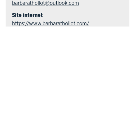
barbarathollot@outlook.com
Site internet
https://www.barbarathollot.com/
Découvrez l’exposition de Vicky Petrequin à Samoëns !
Immergez-vous dans des peintures à l’huile capturant les
paysages envoûtants du Haut Giffre, au cœur du village.
Venez vivre cette rencontre culturelle unique.
+
−